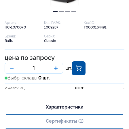
Артикул:
Код РАЭК:
Код1С:
НС-1070070
1009287
F0000164491
Бренд:
Серия:
Ballu
Classic
цена по запросу
шт.
Выбр. склады:
0 шт.
Ижевск РЦ
0 шт.
-
Характеристики
Сертификаты (1)