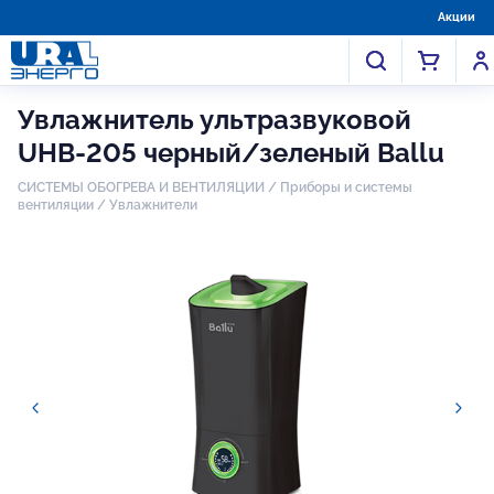
Акции
Увлажнитель ультразвуковой
UHB-205 черный/зеленый Ballu
СИСТЕМЫ ОБОГРЕВА И ВЕНТИЛЯЦИИ
/
Приборы и системы
вентиляции
/
Увлажнители
Slide 1 of 4